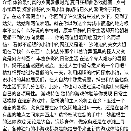
介绍 体验最纯真的乡间暑假时光 夏日狂想曲游戏截图 - 乡村
小镇风景 探索神秘的乡间小镇 你期待已久的暑假终于开始
了。在这个暑假当中，你回到了许久没有来过的乡下，见到了
姑父，姑姑和两位表姐。就在你以为这个离城市很远的地方根
本不会有什么好玩的事情时，原本平静的日常生活却开始朝着
意想不到的方向发展…… 你的两位姐姐到底因为什么而烦
恼？ 看似不起眼的小镇中的网红又是谁？ 沙滩边的美女大姐
姐在寻找什么东西？ 杂货店外那个带着诡异面具的怪人又究
竟是何方神圣？ 丰富多彩的日常生活 在这个令人难忘的暑假
中，揭开这些谜题的谜底，度过人生中最有意义的一个月吧！
精打细算地过好暑假的每一天，利用闲暇的时间探索小镇，认
识小镇的其他居民们，在大自然中肆意玩耍，捕虫和钓鱼也能
为生活平添几分色彩。此外，你也可以通过运动和爬山来提升
自己的各项属性。 游戏特色 独特的游戏体验等你发现 日常生
活模拟 在这部游戏中，您扮演的主人公将会在乡下度过一个
难忘的暑假。究竟是要在家中悠闲地度过每一天，还是在各种
有趣的地点之间东奔西走？选择权就在您的手中！ 妙趣横生
的迷你游戏 无论是钓鱼，锻炼身体，做家务还是在沙滩上寻
宝，各种独特的小游戏都总是能给您带来全新的游戏体验和接