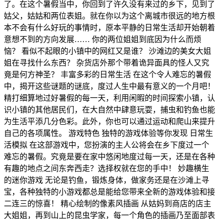
了。在这个暑假当中，你回到了许久没有来过的乡下，见到了
姑父，姑姑和两位表姐。就在你以为这个离城市很远的地方根
本不会有什么好玩的事情时，原本平静的日常生活却开始朝着
意想不到的方向发展…… 你的两位姐姐到底因为什么而烦
恼？ 看似不起眼的小镇中的网红又是谁？ 沙滩边的美女大姐
姐在寻找什么东西？ 杂货店外那个带着诡异面具的怪人又究
竟是何方神圣？ 丰富多彩的日常生活 在这个令人难忘的暑假
中，揭开这些谜题的谜底，度过人生中最有意义的一个月吧！
精打细算地过好暑假的每一天，利用闲暇的时间探索小镇，认
识小镇的其他居民们，在大自然中肆意玩耍，捕虫和钓鱼也能
为生活平添几分色彩。此外，你也可以通过运动和爬山来提升
自己的各项属性。 游戏特色 独特的游戏体验等你发现 日常生
活模拟 在这部游戏中，您扮演的主人公将会在乡下度过一个
难忘的暑假。究竟是要在家中悠闲地度过每一天，还是在各种
有趣的地点之间东奔西走？选择权就在您的手中！ 妙趣横生
的迷你游戏 无论是钓鱼，锻炼身体，做家务还是在沙滩上寻
宝，各种独特的小游戏都总是能给您带来全新的游戏体验和接
二连三的惊喜！ 精心绘制的像素风插画 从姑妈到商店的店主
大姐姐，再到山上的昆虫学家，每一个角色的插画乃至面部表