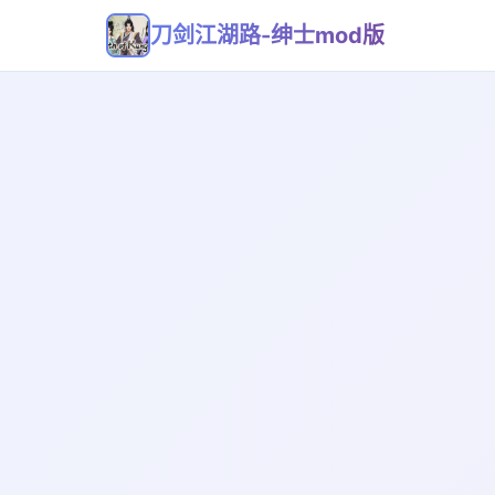
刀剑江湖路-绅士mod版