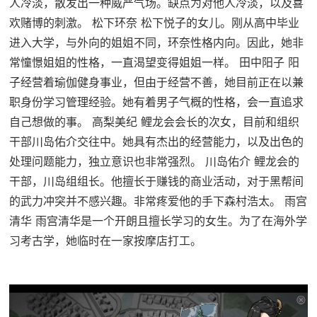
人冷淡，散发出一种威严气场。缺点为对他人冷淡，以及喜
欢赌博的刺激。 松下环奈 松下悦子的女儿。刚从高中毕业
进入大学，与外向的姐姐不同，环奈性格内向。因此，她非
常憧憬姐姐的性格，一直渴望变得姐姐一样。 田中阳子 阳
子经营着瑜伽健身事业，但由于经营不善，她目前正在以兼
职身份学习管理经验。她有着男子气概的性格，会一直追求
自己想做的事。 高梨美纪 鲤龙会会长的次女，目前和组织
干部川岛佑介交往中。她具有杰出的经营能力，以及出色的
处理问题能力，独立意识也非常强烈。 川岛佑介 鲤龙会的
干部，川岛组组长。他擅长于赚钱的商业活动，对于黑帮间
的武力冲突并不感兴趣。非常疼爱他的手下森村浩太。 雨宫
清华 雨宫清华是一个开朗且擅长学习的女生。为了在海外学
习考古学，她临时在一家按摩店打工。