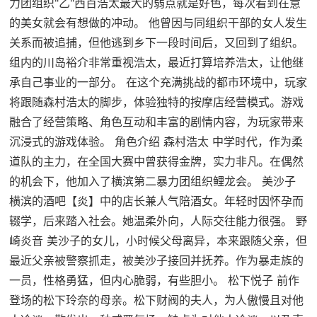
力团组织"乙"西百浩太最大的弱点就是好色，每次看到在意
的美女就会有想做的冲动。 他曾因与同组织干部的女人发生
关系而被追捕，但他逃到乡下一段时间后，又回到了组织。
组内的川岛裕介非常重视浩太，最近打算培养浩太，让他继
承自己事业的一部分。 在这个充满挑战的都市环境中，玩家
将跟随森村浩太的脚步，体验独特的按摩店经营模式。游戏
融合了经营策略、角色互动和丰富的剧情内容，为玩家带来
沉浸式的游戏体验。 角色介绍 森村浩太 中学时代，作为柔
道队的主力，在全国大赛中曾获得金牌，实力非凡。在偶然
的机会下，他加入了横滨第二暴力团组织鲤龙会。 美沙子
横滨的酒吧【炎】中的店长兼人气陪酒女。年轻时因怀孕而
辍学，后来踏入社会。她温柔外向，人际交往能力很强。 野
崎炎音 美沙子的女儿，小时候父母离异，本来跟随父亲，但
最近父亲被警察抓走，被美沙子接回并抚养。作为暴走族的
一员，性格勇猛，但内心脆弱，有些胆小。 松下悦子 前作
登场的松下玲奈的母亲。松下财阀的夫人，为人傲慢且对他