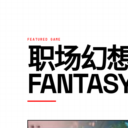
FEATURED GAME
职场幻想 
FANTAS