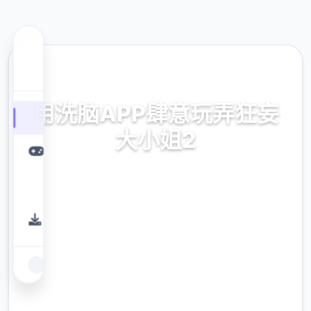
⚰️ 热门推荐
用洗脑APP肆意玩弄狂妄
大小姐2
【催眠app认证】催眠app高耸傲宏大微姐2华
语版存储，输送催眠app对战PC版并催眠app
安卓版。超2000条语音、150+动由于件当时中
型的催眠模拟游戏，包含催眠app众寓六个大模
性，细致催眠app思得指南。即刻下方载催眠
app游戏感受！