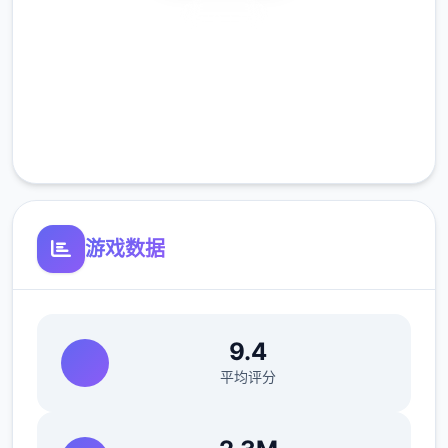
安全下载
转折：某天，因为二条院抚子的一时兴起，特
长生制度被废除，陷入了退学的危机。
高速安装
完全免费
客服支持
转机：就在那时得到了神秘的催眠app，命运
由此改变...
游戏数据
催眠app攻略指南
从新手到高手的完整训练等级攻略
9.4
平均评分
初级阶段