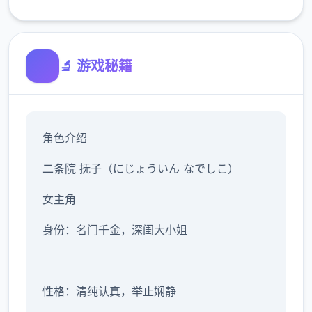
🔬 游戏秘籍
角色介绍
二条院 抚子（にじょういん なでしこ）
女主角
身份：名门千金，深闺大小姐
性格：清纯认真，举止娴静