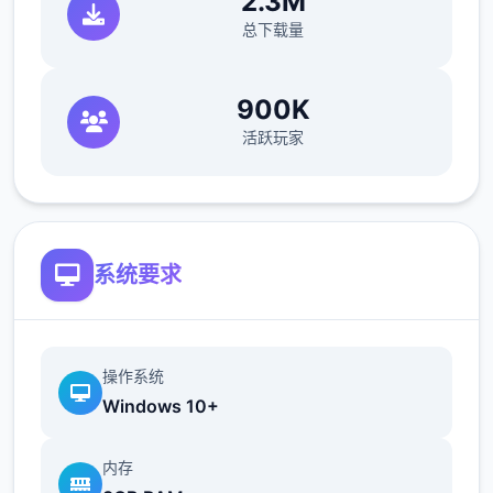
2.3M
总下载量
训练等级 1-10：入门基础
核心策略：起初只能通过基础方式达到效果。
900K
根据"愉悦"程度调整刺激，在达到高潮后结束
活跃玩家
游戏。
模式建议：在训练等级10解锁"睡眠麻痹"后，
每天交替进行"催眠→睡眠麻痹"。
系统要求
重要提示：累积的高潮次数会影响结束分支，
操作系统
两者之间的差异越小游戏越容易通关。
Windows 10+
内存