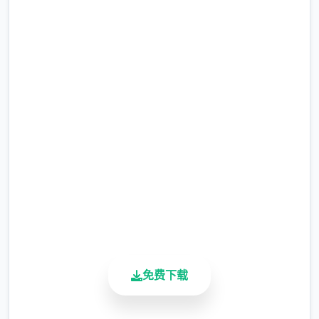
想不到的事件而陷入困境...
润色版下载 用洗脑APP肆意玩
弄狂妄大小姐2
CV：乙仓ゅい
完整版游戏，免费体验
主人公
2.3M+
总下载量
可操作角色
4.9/5
用户评分
身份：特长生平民男学生
900K+
活跃用户
背景：作为特长生混入了最近刚改为男女同校
免费下载
的原大小姐学园。