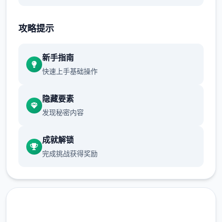
攻略提示
背景：在非常富裕的家庭中长大，缺乏一般常
识，完全没有相关知识。在大小姐学校中是模
范学生，言行举止被其他学生视为榜样。
新手指南
快速上手基础操作
隐藏要素
发现秘密内容
成就解锁
完成挑战获得奖励
特点：对时下话题很生疏，连手机都没有。完
全没有将身为平民的主人公放在眼里，但因意